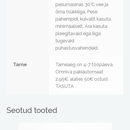
pesumasinas 30°C vee ja
õrna tsükkliga. Pese
pahempidi, kuivatit kasuta
minimaalselt. Ära kasuta
pleegitavaid ega liiga
tugevaid
puhastusvahendeid.
Tarne
Tarneaeg on 4-7 tööpäeva,
Omniva pakiautomaat
2.95€, alates 50€ ostust
TASUTA
Seotud tooted