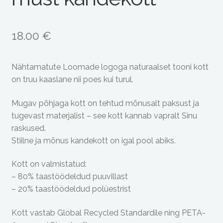
18.00
€
Nähtamatute Loomade logoga naturaalset tooni kott
on truu kaaslane nii poes kui turul.
Mugav põhjaga kott on tehtud mõnusalt paksust ja
tugevast materjalist – see kott kannab vapralt Sinu
raskused.
Stiilne ja mõnus kandekott on igal pool abiks.
Kott on valmistatud:
– 80% taastöödeldud puuvillast
– 20% taastöödeldud polüestrist
Kott vastab Global Recycled Standardile ning PETA-