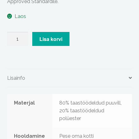
Approved Standardile.
Laos
Nähtamatute
Lisa korvi
Loomade
logoga
must
kandekott
kogus
Lisainfo
Materjal
80% taastöödeldud puuvill,
20% taastöödeldud
polüester
Hooldamine
Pese oma kotti