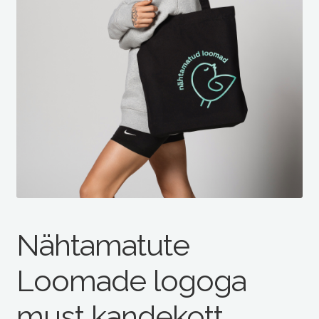
Nähtamatute
Loomade logoga
must kandekott