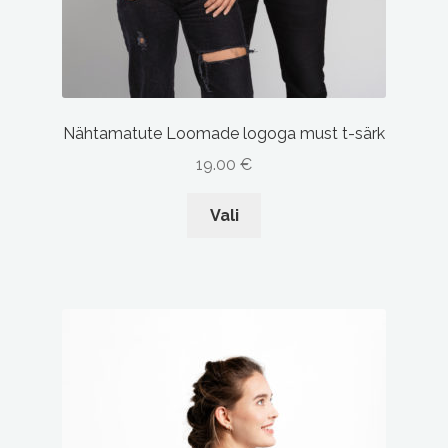
Nähtamatute Loomade logoga must t-särk
19.00
€
This
Vali
product
has
multiple
variants.
The
options
may
be
chosen