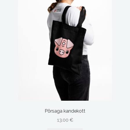
on
the
product
page
Põrsaga kandekott
13.00
€