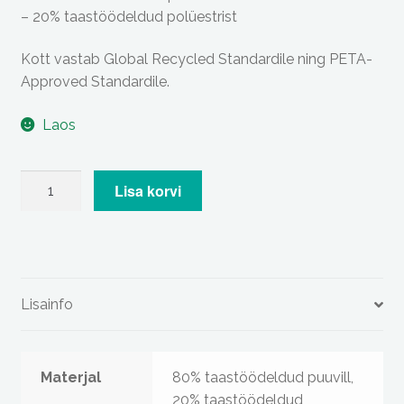
– 20% taastöödeldud polüestrist
Kott vastab Global Recycled Standardile ning PETA-
Approved Standardile.
Laos
Nähtamatute
Lisa korvi
Loomade
logoga
hele
kandekott
kogus
Lisainfo
Materjal
80% taastöödeldud puuvill,
20% taastöödeldud