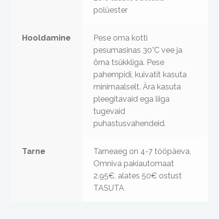
polüester
Hooldamine
Pese oma kotti
pesumasinas 30°C vee ja
õrna tsükkliga. Pese
pahempidi, kuivatit kasuta
minimaalselt. Ära kasuta
pleegitavaid ega liiga
tugevaid
puhastusvahendeid.
Tarne
Tarneaeg on 4-7 tööpäeva,
Omniva pakiautomaat
2.95€, alates 50€ ostust
TASUTA