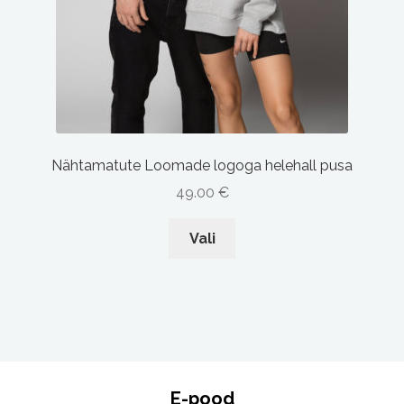
Nähtamatute Loomade logoga helehall pusa
49.00
€
This
Vali
product
has
multiple
variants.
The
options
may
E-pood