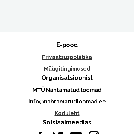
postitus:
postitus:
E-pood
Privaatsuspoliitika
Müügitingimused
Organisatsioonist
MTÜ Nähtamatud loomad
info@nahtamatudloomad.ee
Koduleht
Sotsiaalmeedias